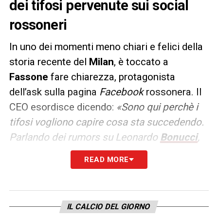
dei tifosi pervenute sui social
rossoneri
In uno dei momenti meno chiari e felici della
storia recente del
Milan
, è toccato a
Fassone
fare chiarezza, protagonista
dell’ask sulla pagina
Facebook
rossonera. Il
CEO esordisce dicendo:
«Sono qui perchè i
tifosi vogliono capire cosa sta succedendo.
Parlando dei rumors su Leonardo
Bonucci
,
posso dirvi che lui è il nostro Capitano e nè
READ MORE
io nè Massimiliano
Mirabelli
vogliamo
venderlo».
Quindi il discorso si sposta sul
financial fair play
:
«Consideriamo ingiusta la
IL CALCIO DEL GIORNO
sentenza della UEFA. Spero che il TAS veda