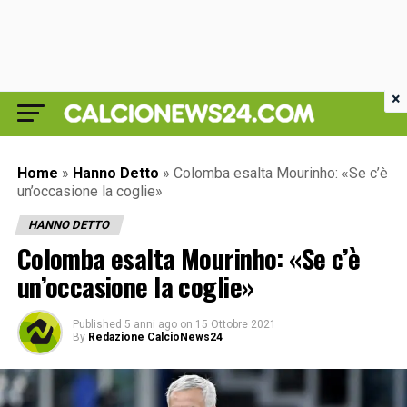
×
Home
»
Hanno Detto
»
Colomba esalta Mourinho: «Se c’è
un’occasione la coglie»
HANNO DETTO
Colomba esalta Mourinho: «Se c’è
un’occasione la coglie»
Published
5 anni ago
on
15 Ottobre 2021
By
Redazione CalcioNews24