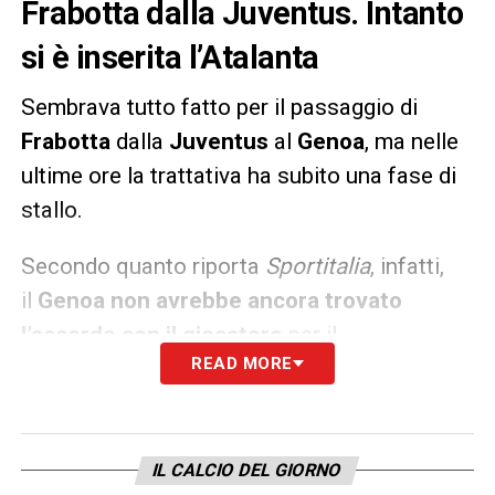
Frabotta dalla Juventus. Intanto
si è inserita l’Atalanta
Sembrava tutto fatto per il passaggio di
Frabotta
dalla
Juventus
al
Genoa
, ma nelle
ultime ore la trattativa ha subito una fase di
stallo.
Secondo quanto riporta
Sportitalia
, infatti,
il
Genoa non avrebbe ancora trovato
l’accordo con il giocatore
per il
READ MORE
trasferimento dalla Juve. Inoltre
sarebbe
tornata alla carica anche
l’Atalanta
che vorrebbe provare a sfruttare
l’impasse per inserirsi e superare i liguri.
IL CALCIO DEL GIORNO