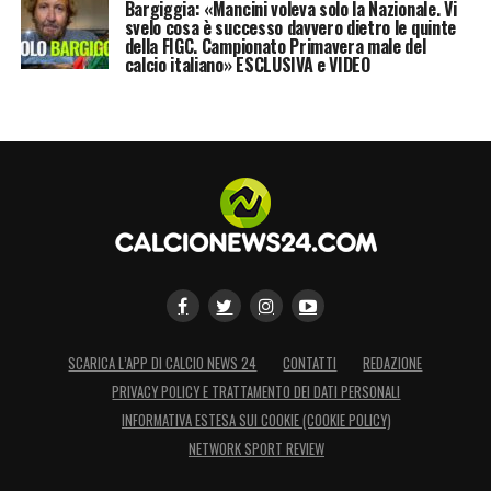
Bargiggia: «Mancini voleva solo la Nazionale. Vi
svelo cosa è successo davvero dietro le quinte
della FIGC. Campionato Primavera male del
calcio italiano» ESCLUSIVA e VIDEO
SCARICA L’APP DI CALCIO NEWS 24
CONTATTI
REDAZIONE
PRIVACY POLICY E TRATTAMENTO DEI DATI PERSONALI
INFORMATIVA ESTESA SUI COOKIE (COOKIE POLICY)
NETWORK SPORT REVIEW