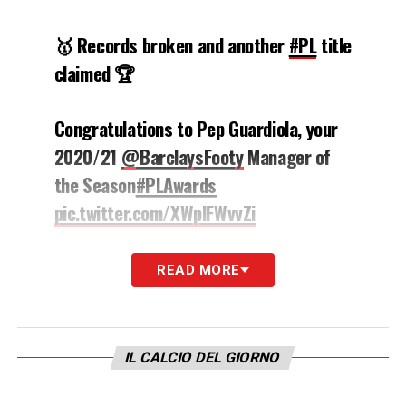
🥇 Records broken and another
#PL
title
claimed 🏆
Congratulations to Pep Guardiola, your
2020/21
@BarclaysFooty
Manager of
the Season
#PLAwards
pic.twitter.com/XWplFWvvZi
— Premier League (@premierleague)
READ MORE
June 5, 2021
LA PLAYLIST DELLE NOSTRE TOP NEWS
IL CALCIO DEL GIORNO