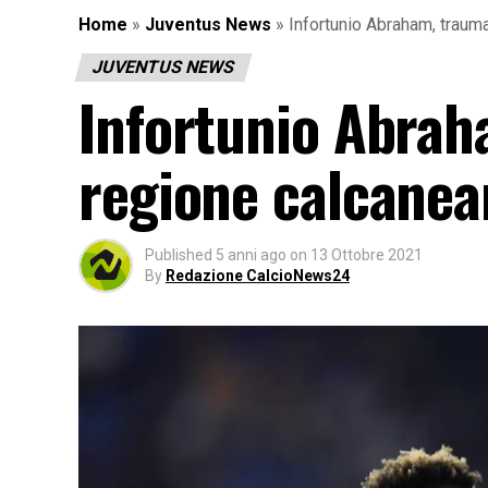
Home
»
Juventus News
»
Infortunio Abraham, trauma
JUVENTUS NEWS
Infortunio Abrah
regione calcanear
Published
5 anni ago
on
13 Ottobre 2021
By
Redazione CalcioNews24