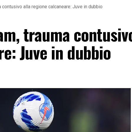
 contusivo alla regione calcaneare: Juve in dubbio
am, trauma contusivo
e: Juve in dubbio