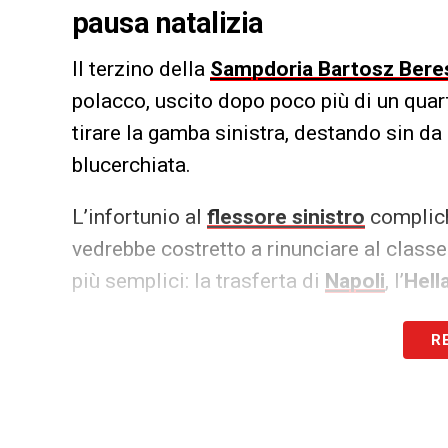
pausa natalizia
Il terzino della
Sampdoria
Bartosz Bere
polacco, uscito dopo poco più di un quart
tirare la gamba sinistra, destando sin d
blucerchiata.
L’infortunio al
flessore sinistro
complich
vedrebbe costretto a rinunciare al class
più semplici: la trasferta di
Napoli
, l’
Hell
LA PLAYLIST DELLE NOSTRE TOP NEW
R