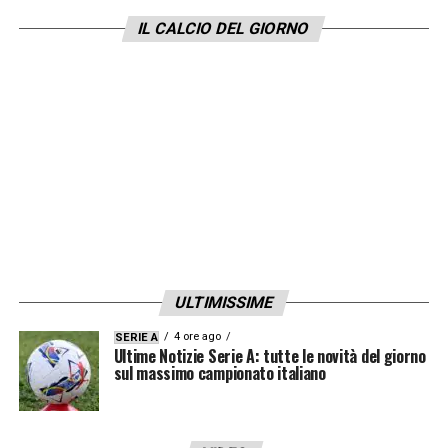
IL CALCIO DEL GIORNO
Nonostante l’infortunio,
non sembrano
esserci particolari timori sulla sua
presenza tra i convocati di Evani,
anche se
il tecnico stava già considerando alternative
offensive. In particolare, la Rosea sottolinea
l’idea di schierare
Niang accanto a Depaoli e
Sibilli o Benedetti
nel tridente d’attacco. Per
Coda, il periodo difficile continua:
resta
ancora a un solo gol dal record di reti in
ULTIMISSIME
cadetteria detenuto da Stefan Schwoch.
4 ore ago
SERIE A
Ultime Notizie Serie A: tutte le novità del giorno
sul massimo campionato italiano
LA PLAYLIST DELLE NOSTRE TOP NEWS