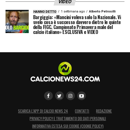
VIDEO
1 settimana ago
Alberto Petrosilli
HANNO DETTO
Bargiggia: «Mancini voleva solo la Nazionale. Vi
svelo cosa è successo davvero dietro le quinte
della FIGC. Campionato Primavera male del
calcio italiano» ESCLUSIVA e VIDEO
SCARICA L’APP DI CALCIO NEWS 24
CONTATTI
REDAZIONE
PRIVACY POLICY E TRATTAMENTO DEI DATI PERSONALI
INFORMATIVA ESTESA SUI COOKIE (COOKIE POLICY)