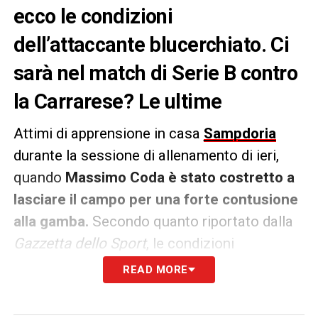
ecco le condizioni
dell’attaccante blucerchiato. Ci
sarà nel match di Serie B contro
la Carrarese? Le ultime
Attimi di apprensione in casa
Sampdoria
durante la sessione di allenamento di ieri,
quando
Massimo Coda è stato costretto a
lasciare il campo per una forte contusione
alla gamba.
Secondo quanto riportato dalla
Gazzetta dello Sport
, le condizioni
dell’attaccante verranno rivalutate oggi,
READ MORE
prima della rifinitura in vista della sfida di
Serie B
contro la Carrarese.