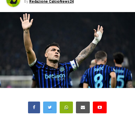
By
Redazione CalcioNews24