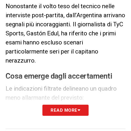
Nonostante il volto teso del tecnico nelle
interviste post-partita, dall’Argentina arrivano
segnali più incoraggianti. Il giornalista di TyC
Sports, Gastón Edul, ha riferito che i primi
esami hanno escluso scenari
particolarmente seri per il capitano
nerazzurro.
Cosa emerge dagli accertamenti
Le indicazioni filtrate delineano un quadro
meno allarmante del previsto:
READ MORE
Nessuna lesione grave:
si tratterebbe di un
semplice stiramento al polpaccio, scongiurando
rotture o stop prolungati che avrebbero potuto