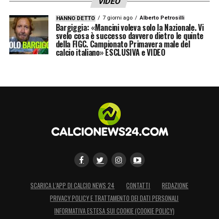
VIDEO
7 giorni ago
Alberto Petrosilli
HANNO DETTO
Bargiggia: «Mancini voleva solo la Nazionale. Vi
svelo cosa è successo davvero dietro le quinte
della FIGC. Campionato Primavera male del
calcio italiano» ESCLUSIVA e VIDEO
SCARICA L’APP DI CALCIO NEWS 24
CONTATTI
REDAZIONE
PRIVACY POLICY E TRATTAMENTO DEI DATI PERSONALI
INFORMATIVA ESTESA SUI COOKIE (COOKIE POLICY)