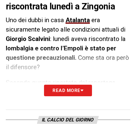
riscontrata lunedì a Zingonia
Uno dei dubbi in casa
Atalanta
era
sicuramente legato alle condizioni attuali di
Giorgio Scalvini
: lunedì aveva riscontrato la
lombalgia e contro l’Empoli è stato per
questione precauzionali.
Come sta ora però
il difensore?
Secondo quanto riportato dal reportage
READ MORE
odierno della squadra bergamasca, risulta
che Scalvini oggi non si sia allenato a
Zingonia svolgendo terapie.
Le sue
condizioni verranno valutate gli ultimi due
IL CALCIO DEL GIORNO
giorni per capire se sarà idoneo.