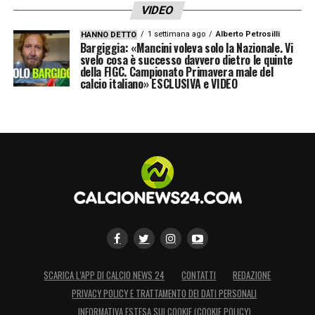
VIDEO
1 settimana ago
Alberto Petrosilli
HANNO DETTO
Bargiggia: «Mancini voleva solo la Nazionale. Vi
svelo cosa è successo davvero dietro le quinte
della FIGC. Campionato Primavera male del
calcio italiano» ESCLUSIVA e VIDEO
SCARICA L’APP DI CALCIO NEWS 24
CONTATTI
REDAZIONE
PRIVACY POLICY E TRATTAMENTO DEI DATI PERSONALI
INFORMATIVA ESTESA SUI COOKIE (COOKIE POLICY)