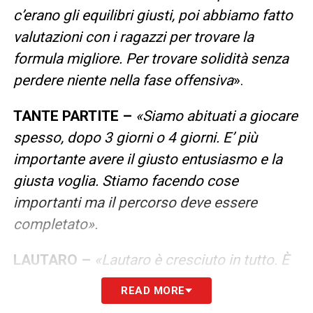
c’erano gli equilibri giusti, poi abbiamo fatto
valutazioni con i ragazzi per trovare la
formula migliore. Per trovare solidità senza
perdere niente nella fase offensiva
».
TANTE PARTITE –
«
Siamo abituati a giocare
spesso, dopo 3 giorni o 4 giorni. E’ più
importante avere il giusto entusiasmo e la
giusta voglia. Stiamo facendo cose
importanti ma il percorso deve essere
completato».
LAUTARO –
«
Lautaro è cresciuto in tutto. È
cresciuto nel giocare con e senza palla. Ha
READ MORE
fatto dei miglioramenti veramente