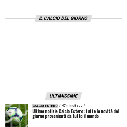
importanti. Ma ora deve continuare su
questa squadra, ha un grande avvenire
IL CALCIO DEL GIORNO
calcolando la giovane età. Ora dipende da
lui»
.
LA PLAYLIST DELLE NOSTRE TOP NEWS
ULTIMISSIME
47 minuti ago
CALCIO ESTERO
Ultime notizie Calcio Estero: tutte le novità del
giorno provenienti da tutto il mondo