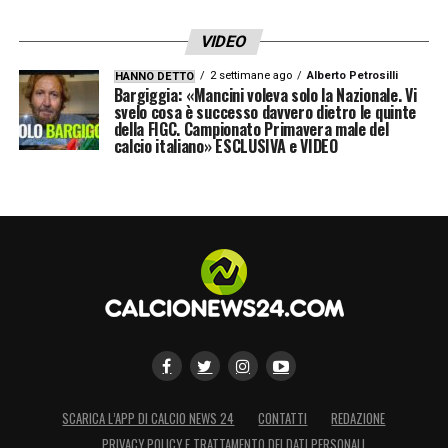
VIDEO
2 settimane ago
Alberto Petrosilli
HANNO DETTO
Bargiggia: «Mancini voleva solo la Nazionale. Vi
svelo cosa è successo davvero dietro le quinte
della FIGC. Campionato Primavera male del
calcio italiano» ESCLUSIVA e VIDEO
SCARICA L’APP DI CALCIO NEWS 24
CONTATTI
REDAZIONE
PRIVACY POLICY E TRATTAMENTO DEI DATI PERSONALI