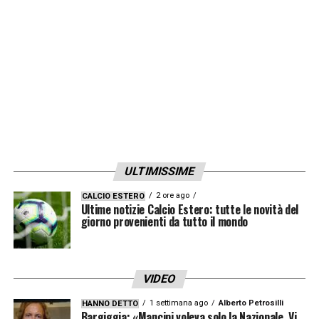
club nerazzurro di risparmiare i
7,5 milioni
netti di stipendio
fino al 2024.
E l’ipotesi più probabile per il futuro
di
Eriksen
pare essere il ritorno all’
Ajax
, la
squadra dove è esploso e si è fatto
conoscere al grande calcio. In casa
Inter
,
comunque, non c’è fretta di risolvere la
ULTIMISSIME
situazione considerando anche gli ottimi
2 ore ago
CALCIO ESTERO
rapporti con il danese.
Ultime notizie Calcio Estero: tutte le novità del
giorno provenienti da tutto il mondo
LA PLAYLIST DELLE NOSTRE TOP NEWS
VIDEO
1 settimana ago
Alberto Petrosilli
HANNO DETTO
Bargiggia: «Mancini voleva solo la Nazionale. Vi