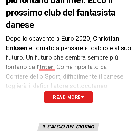
più lontano dall’Inter. Ecco il
prossimo club del fantasista
danese
Dopo lo spavento a Euro 2020,
Christian
Eriksen
è tornato a pensare al calcio e al suo
futuro. Un futuro che sembra sempre più
lontano dall’
Inter
.
Come riportato dal
Corriere dello Sport, difficilmente il danese
toglierà il defibrillatore sottocutaneo
rendendo così impossibile la sua
READ MORE
permanenza in Serie A. Il centrocampista
andrà così via, magari con una risoluzione
contrattuale che porterebbe una
IL CALCIO DEL GIORNO
minusvalenza a bilancio ma permetterebbe al