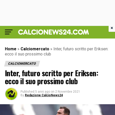
×
Home
»
Calciomercato
»
Inter, futuro scritto per Eriksen:
ecco il suo prossimo club
CALCIOMERCATO
Inter, futuro scritto per Eriksen:
ecco il suo prossimo club
Published
5 anni ago
on
2 Novembre 2021
By
Redazione CalcioNews24