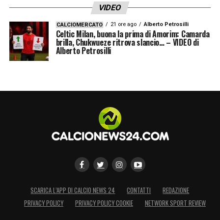
VIDEO
21 ore ago
Alberto Petrosilli
CALCIOMERCATO
Celtic Milan, buona la prima di Amorim: Camarda
brilla, Chukwueze ritrova slancio… – VIDEO di
Alberto Petrosilli
SCARICA L’APP DI CALCIO NEWS 24
CONTATTI
REDAZIONE
PRIVACY POLICY
PRIVACY POLICY COOKIE
NETWORK SPORT REVIEW