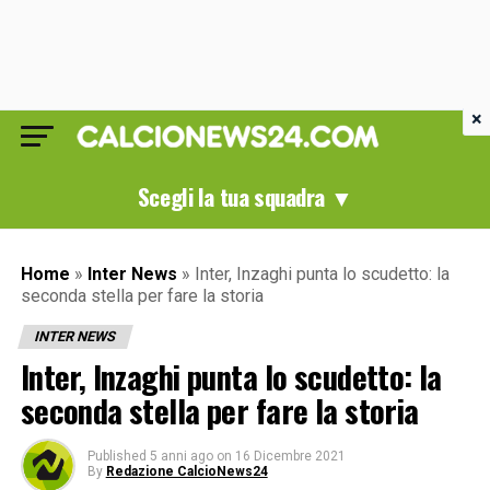
×
Scegli la tua squadra ▼
Home
»
Inter News
»
Inter, Inzaghi punta lo scudetto: la
seconda stella per fare la storia
INTER NEWS
Inter, Inzaghi punta lo scudetto: la
seconda stella per fare la storia
Published
5 anni ago
on
16 Dicembre 2021
By
Redazione CalcioNews24