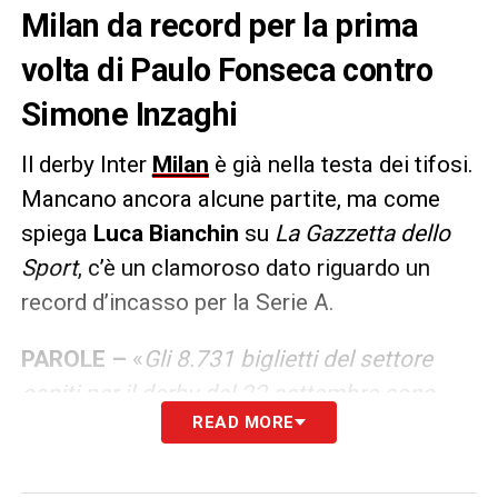
Milan da record per la prima
volta di Paulo Fonseca contro
Simone Inzaghi
Il derby Inter
Milan
è già nella testa dei tifosi.
Mancano ancora alcune partite, ma come
spiega
Luca Bianchin
su
La
Gazzetta dello
Sport
, c’è un clamoroso dato riguardo un
record d’incasso per la Serie A.
PAROLE –
«
Gli 8.731 biglietti del settore
ospiti per il derby del 22 settembre sono
READ MORE
esauriti: sold out in poche ore, dalle 12 alla
serata di ieri. Inter-Milan verso i 7 milioni di
incasso, sarebbe il più alto di sempre in