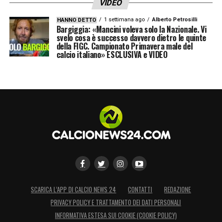
VIDEO
1 settimana ago
Alberto Petrosilli
HANNO DETTO
Bargiggia: «Mancini voleva solo la Nazionale. Vi
svelo cosa è successo davvero dietro le quinte
della FIGC. Campionato Primavera male del
calcio italiano» ESCLUSIVA e VIDEO
SCARICA L’APP DI CALCIO NEWS 24
CONTATTI
REDAZIONE
PRIVACY POLICY E TRATTAMENTO DEI DATI PERSONALI
INFORMATIVA ESTESA SUI COOKIE (COOKIE POLICY)