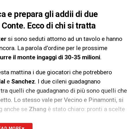
ca e prepara gli addii di due
Conte. Ecco di chi si tratta
ter
si sono seduti attorno ad un tavolo e hanno
ancora. La parola d’ordine per le prossime
durre il monte ingaggi di 30-35 milioni
.
sta mattina i due giocatori che potrebbero
al
e
Sanchez
. I due cileni guadagnano
e tra quelli che guadagnano di più sono quelli che
tto. Lo stesso vale per Vecino e Pinamonti, si
big anche se
Zhang
è stato chiaro: pronti a scelte
EAD MORE