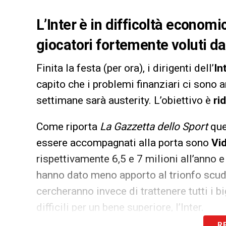
L’Inter è in difficoltà economi
giocatori fortemente voluti da 
Finita la festa (per ora), i dirigenti dell’
In
capito che i problemi finanziari ci sono 
settimane sarà austerity. L’obiettivo è
ri
Come riporta
La Gazzetta dello Sport
que
essere accompagnati alla porta sono
Vid
rispettivamente 6,5 e 7 milioni all’anno 
hanno dato meno apporto al trionfo scude
cercheranno invece di trattenere tutti i 
difficili per un bene superiore, l’Inter.
R