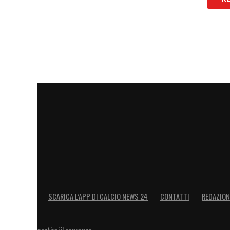
LA PLAYLIST DELLE NOSTRE TOP NEW
SCARICA L’APP DI CALCIO NEWS 24
CONTATTI
REDAZION