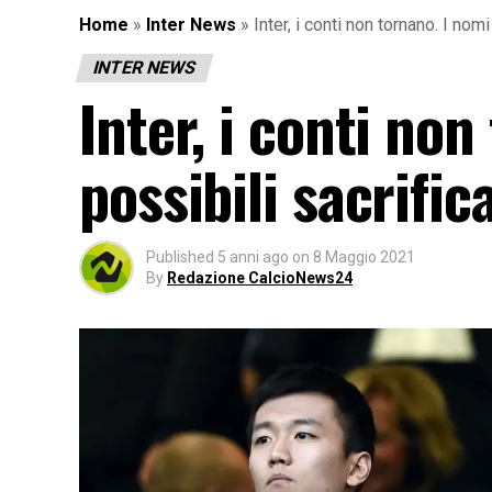
Home
»
Inter News
»
Inter, i conti non tornano. I nomi
INTER NEWS
Inter, i conti no
possibili sacrifica
Published
5 anni ago
on
8 Maggio 2021
By
Redazione CalcioNews24