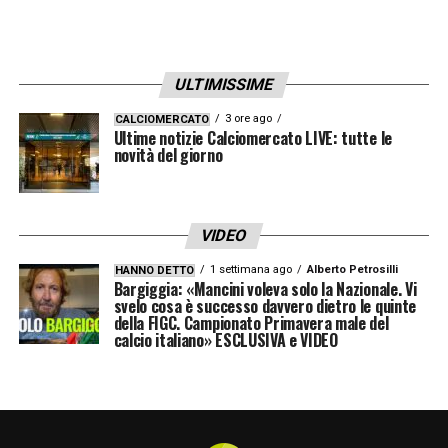
ULTIMISSIME
3 ore ago
CALCIOMERCATO
Ultime notizie Calciomercato LIVE: tutte le
novità del giorno
VIDEO
1 settimana ago
Alberto Petrosilli
HANNO DETTO
Bargiggia: «Mancini voleva solo la Nazionale. Vi
Italia verso i Mondiali, arriva un annuncio che cambia tutto:
svelo cosa è successo davvero dietro le quinte
della FIGC. Campionato Primavera male del
Gattuso incredulo (Foto Instagram @azzurri) –
calcio italiano» ESCLUSIVA e VIDEO
calcionews24.com
A tal proposito si è espresso il ministro per
lo Sport e i Giovani,
Andrea Abodi
,
intervenuto ai microfoni di
LaPresse
: “Per il