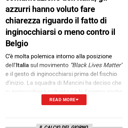
azzurri hanno voluto fare
chiarezza riguardo il fatto di
inginocchiarsi o meno contro il
Belgio
C’è molta polemica intorno alla posizione
dell’
Italia
sul movimento
“Black Lives Matter”
e il gesto di inginocchiarsi prima del fischio
d’inizio. La squadra di Mancini ha deciso che
si inginocchierà soltanto se lo faranno anche
gli avversari. La Federazione non si è
READ MORE
ufficialmente espressa sulla questione, ma
ha voluto chiarire la posizione della rosa
azzurra attraverso le parole del
IL CALCIO DEL GIORNO