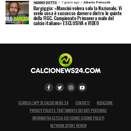
7 giorni ago
Alberto Petrosilli
HANNO DETTO
Bargiggia: «Mancini voleva solo la Nazionale. Vi
svelo cosa è successo davvero dietro le quinte
della FIGC. Campionato Primavera male del
calcio italiano» ESCLUSIVA e VIDEO
SCARICA L’APP DI CALCIO NEWS 24
CONTATTI
REDAZIONE
PRIVACY POLICY E TRATTAMENTO DEI DATI PERSONALI
INFORMATIVA ESTESA SUI COOKIE (COOKIE POLICY)
NETWORK SPORT REVIEW