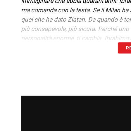
immaginare che abbia quarant’anni: Ibrah
ma comanda con la testa. Se il Milan ha 
quel che ha dato Zlatan. Da quando è torn
più consapevole, più sicura. Perché uno
personalità enorme, ti cambia. Ibrahimovi
R
LA PLAYLIST DELLE NOSTRE TOP NEW