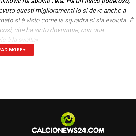
imovic ha abolito l’età. Ha un fisico poderoso,
avuto questi miglioramenti lo si deve anche a
ato si è visto come la squadra si sia evoluta. È
 così, che ha vinto dovunque, con una
c è la svolta
».
EAD MORE
S