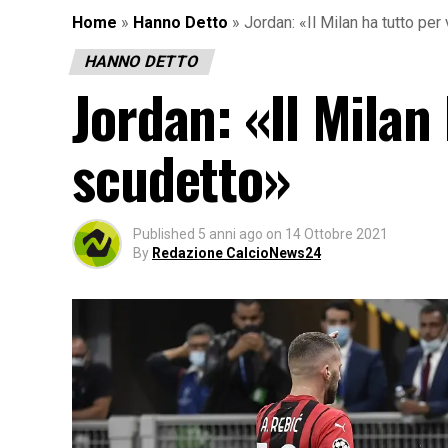
Home
»
Hanno Detto
»
Jordan: «Il Milan ha tutto per
HANNO DETTO
Jordan: «Il Milan
scudetto»
Published
5 anni ago
on
14 Ottobre 2021
By
Redazione CalcioNews24