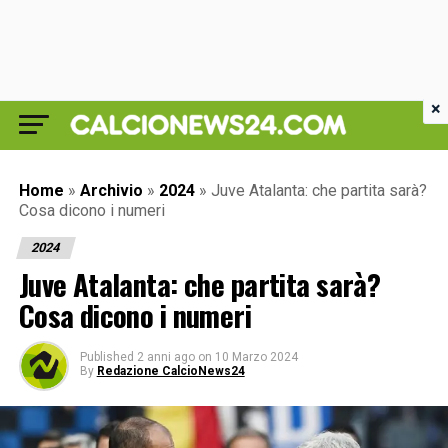
×
Home
»
Archivio
»
2024
»
Juve Atalanta: che partita sarà?
Cosa dicono i numeri
2024
Juve Atalanta: che partita sarà?
Cosa dicono i numeri
Published
2 anni ago
on
10 Marzo 2024
By
Redazione CalcioNews24