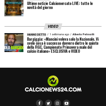
Tiri nello specchio totali
: 112-146. Juve
Ultime notizie Calciomercato LIVE: tutte le
novità del giorno
imprecisa,
Atalanta
che può vantare diversi
esecutori, anche con i centrocampisti. Alcuni
dei quali, come Koopmeiners ed Ederson,
VIDEO
saranno una volta di più monitorati con
1 settimana ago
Alberto Petrosilli
HANNO DETTO
attenzione dalla Signora che li segue con
Bargiggia: «Mancini voleva solo la Nazionale. Vi
svelo cosa è successo davvero dietro le quinte
interesse da diverso tempo.
della FIGC. Campionato Primavera male del
calcio italiano» ESCLUSIVA e VIDEO
LA PLAYLIST DELLE NOSTRE TOP NEWS