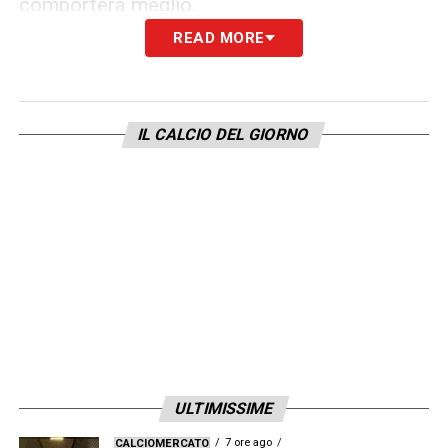
comporterà meglio.
READ MORE
Baricentro
: 51,5-50,7 metri. A dispetto delle
sensazioni e delle critiche, la Juve è più alta
(di poco) degli avversari.
IL CALCIO DEL GIORNO
Verticalizzazioni
: 135,1-162,7. La media
dice la proprietà tipica del gioco di Gasperini,
che non è occupare il campo davanti ma è
far muovere la palla bene, in linea diretta
verso la porta.
Tiri da dentro l’area
: 9,56-10,19: c’è
equivalenza. Del resto i confronti diretti negli
ultimi anni spesso sono finiti in equilibrio.
ULTIMISSIME
7 ore ago
CALCIOMERCATO