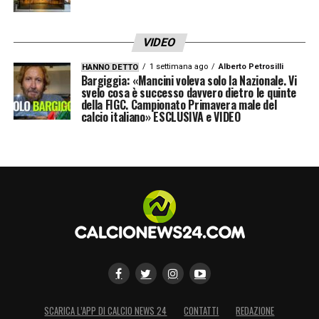
VIDEO
1 settimana ago
Alberto Petrosilli
HANNO DETTO
Bargiggia: «Mancini voleva solo la Nazionale. Vi
svelo cosa è successo davvero dietro le quinte
della FIGC. Campionato Primavera male del
calcio italiano» ESCLUSIVA e VIDEO
SCARICA L’APP DI CALCIO NEWS 24
CONTATTI
REDAZIONE