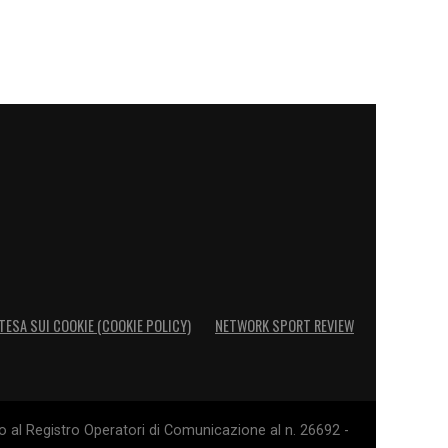
TESA SUI COOKIE (COOKIE POLICY)
NETWORK SPORT REVIEW
o al Registro Operatori di Comunicazione al n. 26692 -