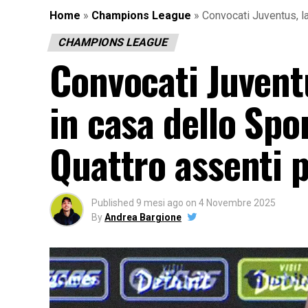
Home
»
Champions League
»
Convocati Juventus, la 
CHAMPIONS LEAGUE
Convocati Juventus
in casa dello Spor
Quattro assenti pe
Published
9 mesi ago
on
4 Novembre 2025
By
Andrea Bargione