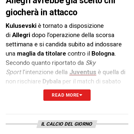
Allegri avrebbe già scelto chi
giocherà in attacco
Kulusevski
è tornato a disposizione
di
Allegri
dopo l’operazione della scorsa
settimana e si candida subito ad indossare
una
maglia da titolare
contro il
Bologna
.
Secondo quanto riportato da
Sky
Sport
l’intenzione della
Juventus
è quella di
non rischiare
Dybala
per il match di sabato
dopo l’infortunio patito col
Venezia
.
READ MORE
La Joya, quindi, dovrebbe continuare a
svolgere il suo personale lavoro di recupero
a Torino e al suo posto Allegri potrebbe
IL CALCIO DEL GIORNO
schierare proprio Kulusevski.