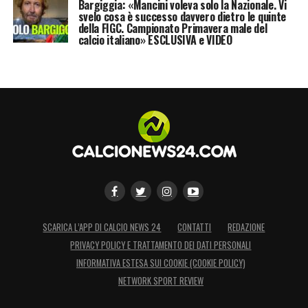
Bargiggia: «Mancini voleva solo la Nazionale. Vi
svelo cosa è successo davvero dietro le quinte
della FIGC. Campionato Primavera male del
calcio italiano» ESCLUSIVA e VIDEO
SCARICA L’APP DI CALCIO NEWS 24
CONTATTI
REDAZIONE
PRIVACY POLICY E TRATTAMENTO DEI DATI PERSONALI
INFORMATIVA ESTESA SUI COOKIE (COOKIE POLICY)
NETWORK SPORT REVIEW