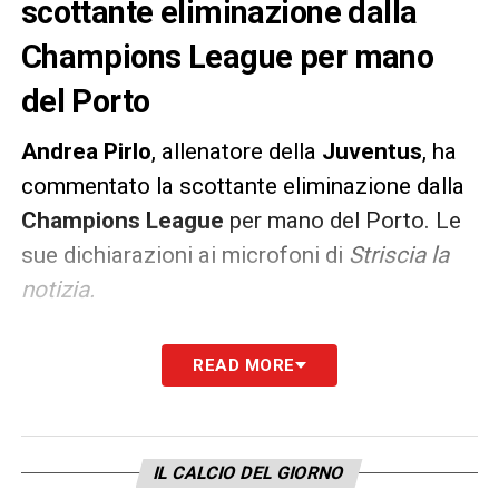
scottante eliminazione dalla
Champions League per mano
del Porto
Andrea
Pirlo
, allenatore della
Juventus
, ha
commentato la scottante eliminazione dalla
Champions
League
per mano del Porto. Le
sue dichiarazioni ai microfoni di
Striscia la
notizia.
«Non è facile vincerla, ci vuole tempo.
READ MORE
Speriamo di poterci rifare. Io penso al fare il
mio lavoro. ho iniziato da poco, penso solo a
lavorare».
IL CALCIO DEL GIORNO