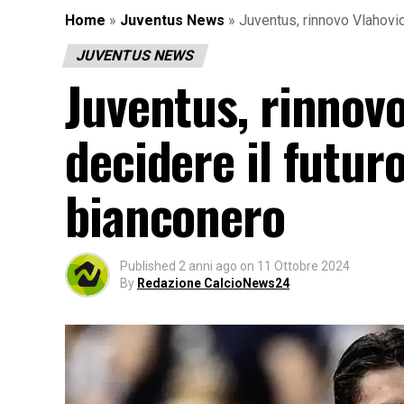
Home
»
Juventus News
»
Juventus, rinnovo Vlahovic:
JUVENTUS NEWS
Juventus, rinnovo
decidere il futur
bianconero
Published
2 anni ago
on
11 Ottobre 2024
By
Redazione CalcioNews24