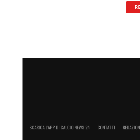
R
SCARICA L’APP DI CALCIO NEWS 24
CONTATTI
REDAZION