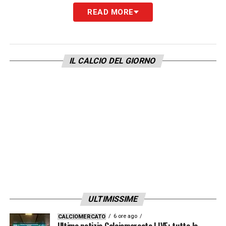
READ MORE
Con alle spalle un percorso solido in Italia –
tra
Cesena, Atalanta e Milan
– Kessié
conosce il nostro calcio come pochi. E ora
IL CALCIO DEL GIORNO
sogna di
tornarci da protagonista
, per
guidare il centrocampo romanista nella
nuova era Gasperini.
LA PLAYLIST DELLE NOSTRE TOP NEWS
ULTIMISSIME
6 ore ago
CALCIOMERCATO
Ultime notizie Calciomercato LIVE: tutte le