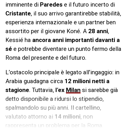
imminente di
Paredes
e il futuro incerto di
Cristante
, il suo arrivo garantirebbe stabilità,
esperienza internazionale e un partner ben
assortito per il giovane Koné. A
28 anni
,
Kessié ha
ancora anni importanti davanti a
sé
e potrebbe diventare un punto fermo della
Roma del presente e del futuro.
L’ostacolo principale è legato all’ingaggio: in
Arabia guadagna circa
12 milioni netti a
stagione
. Tuttavia,
l’ex
Milan
si sarebbe già
detto disponibile a ridursi lo stipendio,
spalmandolo su più anni. Il cartellino,
valutato attorno ai
14 milioni
, non
rappresenta un problema per la Roma.