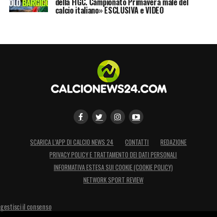
della FIGC. Campionato Primavera male del
calcio italiano» ESCLUSIVA e VIDEO
SCARICA L’APP DI CALCIO NEWS 24
CONTATTI
REDAZIONE
PRIVACY POLICY E TRATTAMENTO DEI DATI PERSONALI
INFORMATIVA ESTESA SUI COOKIE (COOKIE POLICY)
NETWORK SPORT REVIEW
gestisci il consenso