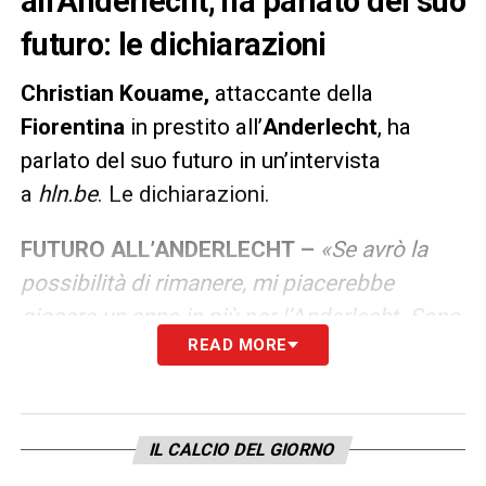
all’Anderlecht, ha parlato del suo
futuro: le dichiarazioni
Christian Kouame,
attaccante della
Fiorentina
in prestito all’
Anderlecht
, ha
parlato del suo futuro in un’intervista
a
hln.be
. Le dichiarazioni.
FUTURO ALL’ANDERLECHT –
«Se avrò la
possibilità di rimanere, mi piacerebbe
giocare un anno in più per l’Anderlecht. Sono
READ MORE
felice qui anche se fa freddo in inverno In più
posso godermi il mio sistema di gioco
preferito con due punte».
IL CALCIO DEL GIORNO
LA PLAYLIST DELLE NOSTRE TOP NEWS