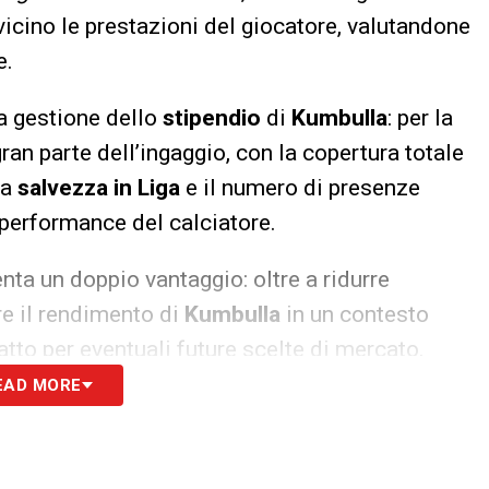
vicino le prestazioni del giocatore, valutandone
e.
la gestione dello
stipendio
di
Kumbulla
: per la
ran parte dell’ingaggio, con la copertura totale
la
salvezza in Liga
e il numero di presenze
 performance del calciatore.
nta un doppio vantaggio: oltre a ridurre
e il rendimento di
Kumbulla
in un contesto
atto per eventuali future scelte di mercato.
EAD MORE
rie strategie difensive, considerando che
io valutare altri profili per rinforzare il reparto,
lla
Serie B 2025/2026
.