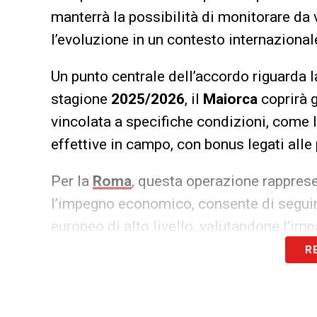
manterrà la possibilità di monitorare da 
l’evoluzione in un contesto internazional
Un punto centrale dell’accordo riguarda 
stagione
2025/2026
, il
Maiorca
coprirà g
vincolata a specifiche condizioni, come 
effettive in campo, con bonus legati alle
Per la
Roma
, questa operazione rapprese
l’impegno economico, consente di seguir
europeo di alto livello, valutandone l’imp
R
Il
Cagliari
, invece, dovrà rivedere le prop
l’obiettivo originario sfuma e sarà necessar
con l’obiettivo di competere al meglio ne