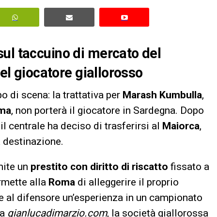
ul taccuino di mercato del
del giocatore giallorosso
o di scena: la trattativa per
Marash Kumbulla
,
ma
, non porterà il giocatore in Sardegna. Dopo
 il centrale ha deciso di trasferirsi al
Maiorca
,
destinazione.
mite un
prestito con diritto di riscatto
fissato a
rmette alla
Roma
di alleggerire il proprio
 al difensore un’esperienza in un campionato
da
gianlucadimarzio.com
, la società giallorossa