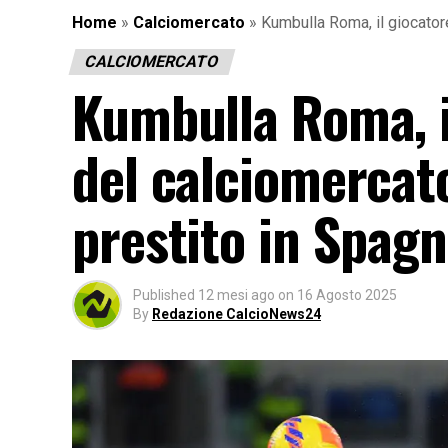
Home
»
Calciomercato
»
Kumbulla Roma, il giocatore
CALCIOMERCATO
Kumbulla Roma, il
del calciomercato
prestito in Spag
Published
12 mesi ago
on
16 Agosto 2025
By
Redazione CalcioNews24