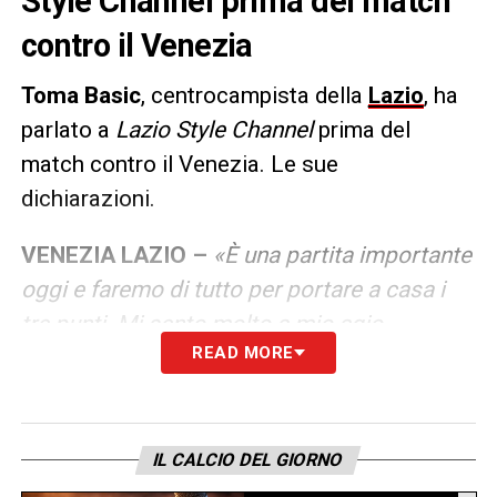
Style Channel prima del match
contro il Venezia
Toma
Basic
, centrocampista della
Lazio
, ha
parlato a
Lazio Style Channel
prima del
match contro il Venezia. Le sue
dichiarazioni.
VENEZIA LAZIO –
«È una partita importante
oggi e faremo di tutto per portare a casa i
tre punti. Mi sento molto a mio agio,
READ MORE
soprattutto mi piace essere a disposizione
della squadra potendola aiutare anche con le
palle inattive. Sento maggior fiducia da parte
del mister e di tutti i compagni»
.
IL CALCIO DEL GIORNO