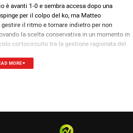
io è avanti 1-0 e sembra accesa dopo una
 spinge per il colpo del ko, ma Matteo
 gestire il ritmo e tornare indietro per non
rovando la scelta conservativa in un momento in
colo cortocircuito tra la gestione ragionata del
EAD MORE
025/2026: date, turni, partite e risultati
S