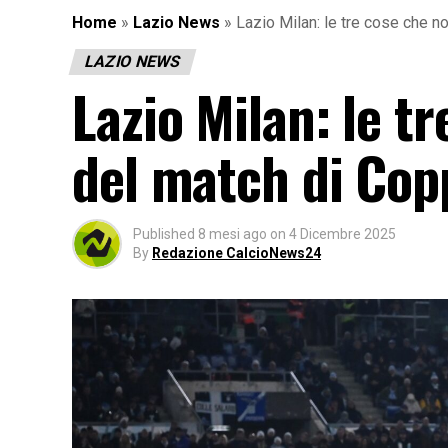
Home
»
Lazio News
»
Lazio Milan: le tre cose che no
LAZIO NEWS
Lazio Milan: le t
del match di Copp
Published
8 mesi ago
on
4 Dicembre 2025
By
Redazione CalcioNews24