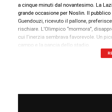
a cinque minuti dal novantesimo. La Laz
grande occasione per Noslin. Il pubblico
Guendouzi, ricevuto il pallone, preferisce
rischiare. L’Olimpico “mormora”, disapp
cui l’inerzia sembrava favorevole. Un pic
campo e la pancia dello stadio.
R
LEGGI ANCHE –
Tabellone Coppa Italia 2
LA PLAYLIST DELLE NOSTRE TOP NEW