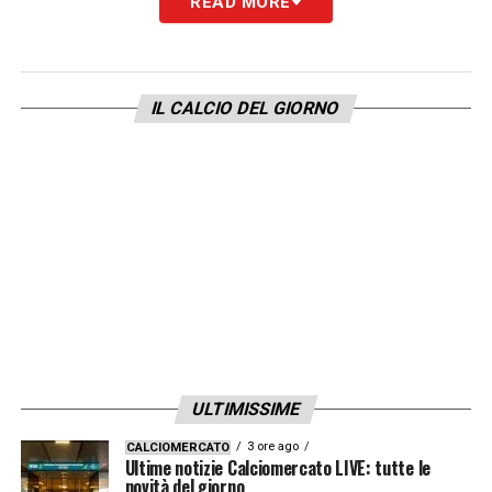
READ MORE
scelta più sensata sarebbe stata quella di
convocare
Alberto Costa
. Il giovane
difensore del Porto è stato protagonista di
IL CALCIO DEL GIORNO
un eccellente avvio di stagione con il suo
club, e in tanti lo consideravano il sostituto
naturale e più meritevio per la corsia di
destra. La decisione del CT ha quindi
generato perplessità, mettendo in
discussione le sue strategie e accendendo il
dibattito nazionale.
LA PLAYLIST DELLE NOSTRE TOP NEWS
ULTIMISSIME
3 ore ago
CALCIOMERCATO
Ultime notizie Calciomercato LIVE: tutte le
novità del giorno