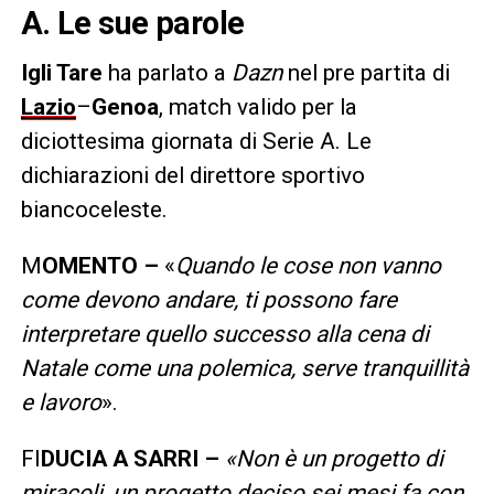
A. Le sue parole
Igli Tare
ha parlato a
Dazn
nel pre partita di
Lazio
–
Genoa
, match valido per la
diciottesima giornata di Serie A. Le
dichiarazioni del direttore sportivo
biancoceleste.
M
OMENTO –
«
Quando le cose non vanno
come devono andare, ti possono fare
interpretare quello successo alla cena di
Natale come una polemica, serve tranquillità
e lavoro
».
FI
DUCIA A SARRI –
«Non è un progetto di
miracoli, un progetto deciso sei mesi fa con