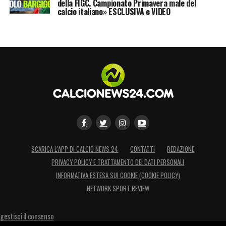
della FIGC. Campionato Primavera male del
calcio italiano» ESCLUSIVA e VIDEO
SCARICA L’APP DI CALCIO NEWS 24
CONTATTI
REDAZIONE
PRIVACY POLICY E TRATTAMENTO DEI DATI PERSONALI
INFORMATIVA ESTESA SUI COOKIE (COOKIE POLICY)
NETWORK SPORT REVIEW
gestisci il consenso