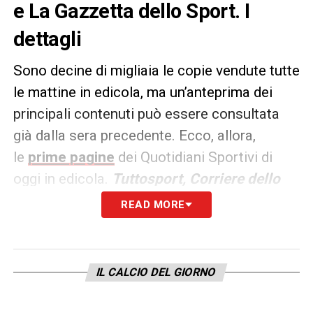
e La Gazzetta dello Sport. I
dettagli
Sono decine di migliaia le copie vendute tutte
le mattine in edicola, ma un’anteprima dei
principali contenuti può essere consultata
già dalla sera precedente. Ecco, allora,
le
prime pagine
dei Quotidiani Sportivi di
oggi in edicola.
Tuttosport, Corriere dello
Sport e La Gazzetta dello
READ MORE
Sport
rappresentano i principali quotidiani
sportivi in
Italia
.
IL CALCIO DEL GIORNO