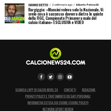
2 settimane ago
Alberto Petrosilli
HANNO DETTO
IL MESSAGGIO
– «
Non è uno sprint, ma una
Bargiggia: «Mancini voleva solo la Nazionale. Vi
svelo cosa è successo davvero dietro le quinte
maratona
».
della FIGC. Campionato Primavera male del
calcio italiano» ESCLUSIVA e VIDEO
LA PLAYLIST DELLE NOSTRE TOP NEWS
SCARICA L’APP DI CALCIO NEWS 24
CONTATTI
REDAZIONE
PRIVACY POLICY E TRATTAMENTO DEI DATI PERSONALI
INFORMATIVA ESTESA SUI COOKIE (COOKIE POLICY)
NETWORK SPORT REVIEW