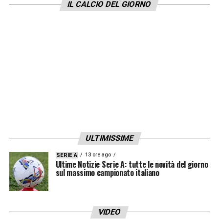
IL CALCIO DEL GIORNO
Visualizza questo post su Instagram
ULTIMISSIME
13 ore ago
SERIE A
Ultime Notizie Serie A: tutte le novità del giorno
sul massimo campionato italiano
U
n post condiviso da Rafael Leão 1️⃣0️⃣ (@iamrafaeleao93)
VIDEO