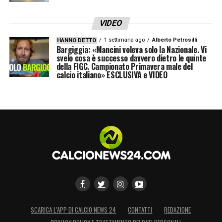
VIDEO
LA PLAYLIST DELLE NOSTRE TOP NEWS
1 settimana ago
Alberto Petrosilli
HANNO DETTO
Bargiggia: «Mancini voleva solo la Nazionale. Vi
svelo cosa è successo davvero dietro le quinte
della FIGC. Campionato Primavera male del
calcio italiano» ESCLUSIVA e VIDEO
SCARICA L’APP DI CALCIO NEWS 24
CONTATTI
REDAZIONE