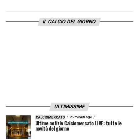
campionato italiano
IL CALCIO DEL GIORNO
PROMO CHAMPIONS LEAGUE
Ogni
GOL
in Champions League è un colpo
vincente. Fino a
70€
di bonus per te.
Ricevi 1€ per ogni gol segnato da tutte le
squadre fino a un massimo di 70€
ULTIMISSIME
Verifica termini e condizioni su
Lottomatica
25 minuti ago
CALCIOMERCATO
e
Goldbet
Ultime notizie Calciomercato LIVE: tutte le
novità del giorno