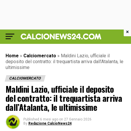
×
Home
»
Calciomercato
»
Maldini Lazio, ufficiale il
deposito del contratto: il trequartista arriva dall’Atalanta, le
ultimissime
CALCIOMERCATO
Maldini Lazio, ufficiale il deposito
del contratto: il trequartista arriva
dall’Atalanta, le ultimissime
Published
6 mesi ago
on
27 Gennaio 2026
By
Redazione CalcioNews24