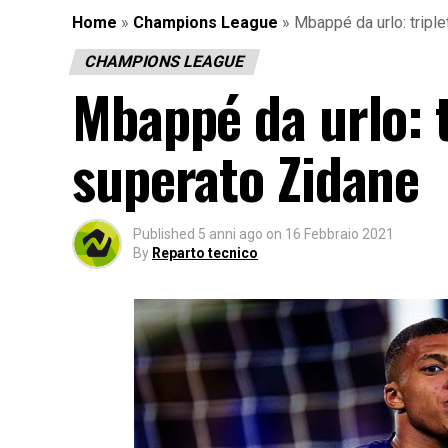
Home
»
Champions League
»
Mbappé da urlo: triple
CHAMPIONS LEAGUE
Mbappé da urlo: t
superato Zidane
Published
5 anni ago
on
16 Febbraio 2021
By
Reparto tecnico