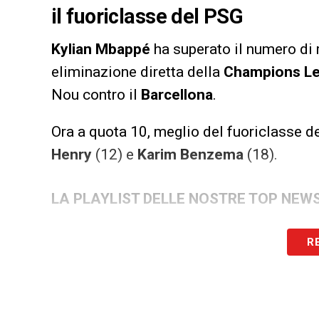
il fuoriclasse del PSG
Kylian Mbappé
ha superato il numero di r
eliminazione diretta della
Champions
L
Nou contro il
Barcellona
.
Ora a quota 10, meglio del fuoriclasse d
Henry
(12) e
Karim Benzema
(18).
LA PLAYLIST DELLE NOSTRE TOP NEW
R