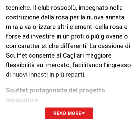
tecniche. Il club rossoblù, impegnato nella
costruzione della rosa per la nuova annata,
mira a valorizzare altri elementi della rosa e
forse ad investire in un profilo più giovane o
con caratteristiche differenti. La cessione di
Scuffet consente al Cagliari maggiore
flessibilità sul mercato, facilitando l’ingresso
di nuovi innesti in più reparti.
Scuffet protagonista del progetto
nerazzurro
READ MORE
Per il Pisa, l’arrivo di Simone Scuffet è molto
più di un semplice acquisto. Il club toscano
crede fortemente nel valore del portiere e