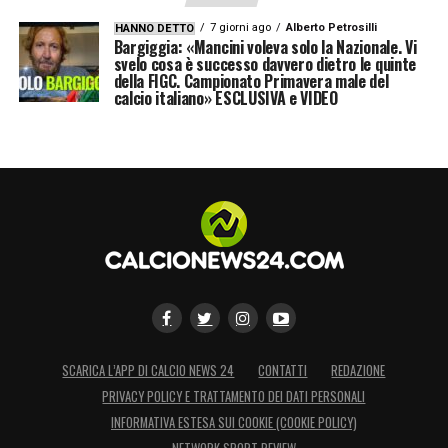
7 giorni ago
Alberto Petrosilli
HANNO DETTO
Bargiggia: «Mancini voleva solo la Nazionale. Vi
LA PLAYLIST DELLE NOSTRE TOP NEWS
svelo cosa è successo davvero dietro le quinte
della FIGC. Campionato Primavera male del
calcio italiano» ESCLUSIVA e VIDEO
SCARICA L’APP DI CALCIO NEWS 24
CONTATTI
REDAZIONE
PRIVACY POLICY E TRATTAMENTO DEI DATI PERSONALI
INFORMATIVA ESTESA SUI COOKIE (COOKIE POLICY)