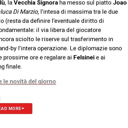
lù
, la
Vecchia Signora
ha messo sul piatto
Joao
luca Di Marzio
, l’intesa di massima tra le due
o (resta da definire l’eventuale diritto di
ndamentale: il via libera del giocatore
ncora sciolto le riserve sul trasferimento in
nd-by l’intera operazione. Le diplomazie sono
lle prossime ore e regalare ai
Felsinei
e ai
g finale.
 le novità del giorno
S
EAD MORE