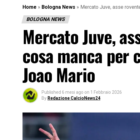
Home
»
Bologna News
»
Mercato Juve, asse rovent
BOLOGNA NEWS
Mercato Juve, as
cosa manca per c
Joao Mario
Published
6 mesi ago
on
1 Febbraio 2026
By
Redazione CalcioNews24