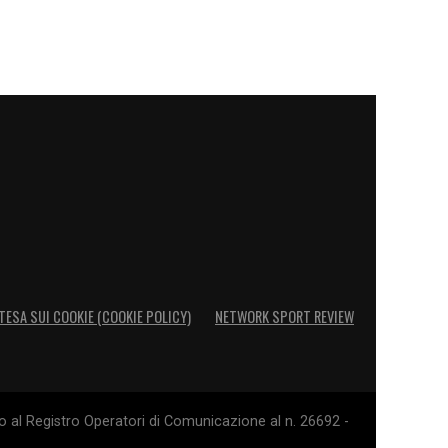
TESA SUI COOKIE (COOKIE POLICY)
NETWORK SPORT REVIEW
o al Registro Operatori di Comunicazione al n. 26692 -