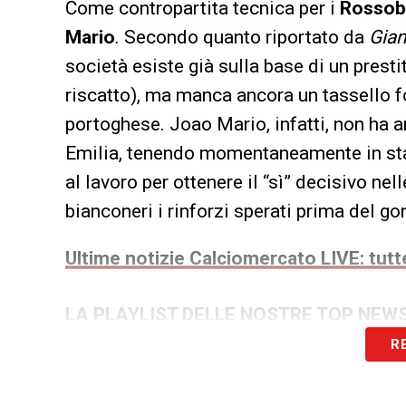
Come contropartita tecnica per i
Rossob
Mario
. Secondo quanto riportato da
Gian
società esiste già sulla base di un prestit
riscatto), ma manca ancora un tassello fo
portoghese. Joao Mario, infatti, non ha a
Emilia, tenendo momentaneamente in sta
al lavoro per ottenere il “sì” decisivo ne
bianconeri i rinforzi sperati prima del gon
Ultime notizie Calciomercato LIVE: tutte
LA PLAYLIST DELLE NOSTRE TOP NEW
R