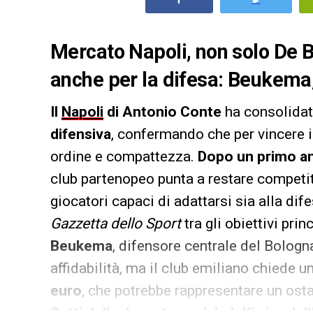
Mercato Napoli, non solo De Br
anche per la difesa: Beukema, G
Il
Napoli
di Antonio Conte
ha consolidato
difensiva
, confermando che per vincere i
ordine e compattezza.
Dopo un primo an
club partenopeo punta a restare competiti
giocatori capaci di adattarsi sia alla dif
Gazzetta dello Sport
tra gli obiettivi pri
Beukema
, difensore centrale del Bologn
affidabilità, ma il club emiliano chiede u
euro
, che potrebbe rappresentare un ostac
Gatti della
Juventus
e
Jakub Kiwior dell