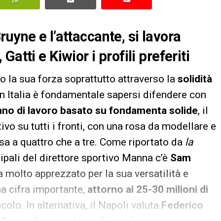
uyne e l’attaccante, si lavora
atti e Kiwior i profili preferiti
 la sua forza soprattutto attraverso la
solidità
n Italia è fondamentale sapersi difendere con
no di lavoro basato su fondamenta solide
, il
vo su tutti i fronti, con una rosa da modellare e
esa a quattro che a tre. Come riportato da
la
ncipali del direttore sportivo Manna c’è
Sam
a molto apprezzato per la sua versatilità e
na cifra importante,
attorno ai 25-30 milioni di
olo. In alternativa, il Napoli valuta
Federico
’Arsenal
, entrambi profili graditi con esperienza