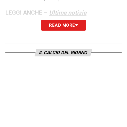
LEGGI ANCHE –
Ultime notizie
Calciomercato LIVE: tutte le novità del
READ MORE
giorno
LA PLAYLIST DELLE NOSTRE TOP NEWS
IL CALCIO DEL GIORNO