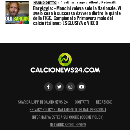
1 settimana ago
Alberto Petrosilli
HANNO DETTO
Bargiggia: «Mancini voleva solo la Nazionale. Vi
svelo cosa è successo davvero dietro le quinte
della FIGC. Campionato Primavera male del
calcio italiano» ESCLUSIVA e VIDEO
SCARICA L’APP DI CALCIO NEWS 24
CONTATTI
REDAZIONE
PRIVACY POLICY E TRATTAMENTO DEI DATI PERSONALI
INFORMATIVA ESTESA SUI COOKIE (COOKIE POLICY)
NETWORK SPORT REVIEW