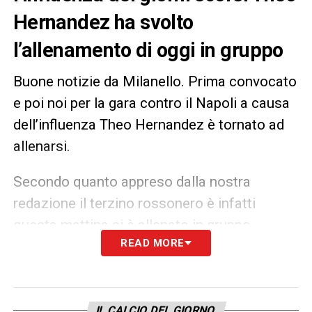
Hernandez ha svolto
l’allenamento di oggi in gruppo
Buone notizie da Milanello. Prima convocato
e poi noi per la gara contro il Napoli a causa
dell’influenza Theo Hernandez è tornato ad
allenarsi.
Secondo quanto appreso dalla nostra
redazione il terzino rossonero è infatti
questa mattina si è allenato in gruppo
READ MORE
insieme al resto dei compagni, crescono
quindi le sue possibilità di vederlo in campo
contro l’Empoli.
IL CALCIO DEL GIORNO