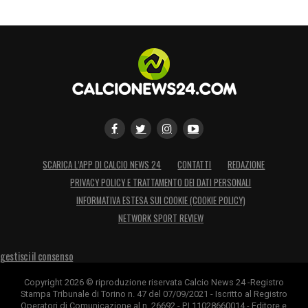
SCARICA L’APP DI CALCIO NEWS 24
CONTATTI
REDAZIONE
PRIVACY POLICY E TRATTAMENTO DEI DATI PERSONALI
INFORMATIVA ESTESA SUI COOKIE (COOKIE POLICY)
NETWORK SPORT REVIEW
gestisci il consenso
Copyright 2026 © riproduzione riservata Calcio News 24 -Registro
Stampa Tribunale di Torino n. 47 del 07/09/2021 - Iscritto al Registro
Operatori di Comunicazione al n. 26692 - P.I.11028660014 - Editore e