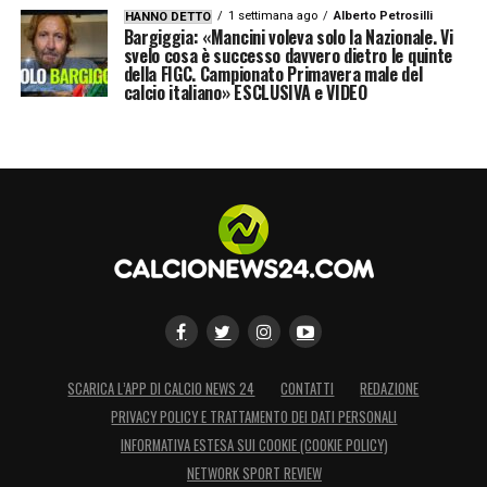
1 settimana ago
Alberto Petrosilli
HANNO DETTO
Bargiggia: «Mancini voleva solo la Nazionale. Vi
svelo cosa è successo davvero dietro le quinte
della FIGC. Campionato Primavera male del
calcio italiano» ESCLUSIVA e VIDEO
SCARICA L’APP DI CALCIO NEWS 24
CONTATTI
REDAZIONE
PRIVACY POLICY E TRATTAMENTO DEI DATI PERSONALI
INFORMATIVA ESTESA SUI COOKIE (COOKIE POLICY)
NETWORK SPORT REVIEW