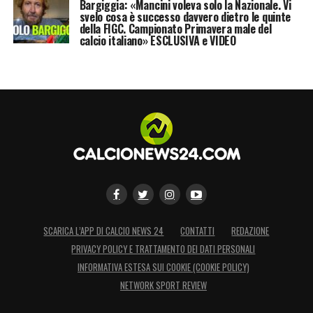
Bargiggia: «Mancini voleva solo la Nazionale. Vi
svelo cosa è successo davvero dietro le quinte
della FIGC. Campionato Primavera male del
calcio italiano» ESCLUSIVA e VIDEO
SCARICA L’APP DI CALCIO NEWS 24
CONTATTI
REDAZIONE
PRIVACY POLICY E TRATTAMENTO DEI DATI PERSONALI
INFORMATIVA ESTESA SUI COOKIE (COOKIE POLICY)
NETWORK SPORT REVIEW