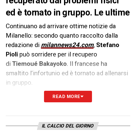
recuperato dai problemi fisici
ed è tornato in gruppo. Le ultime
Continuano ad arrivare ottime notizie da
Milanello: secondo quanto raccolto dalla
redazione di
milannews24.com
,
Stefano
Pioli
può sorridere per il recupero
di
Tiemoué
Bakayoko
. Il francese ha
smaltito l’infortunio ed è tornato ad allenarsi
in gruppo.
READ MORE
Il centrocampista del
Milan
, infortunatosi a
settembre con la Lazio dopo pochi minuti dal
suo ingresso in campo, si candida quindi per
entrare nella lista dei convocati per la gara di
IL CALCIO DEL GIORNO
martedì in Champions League contro