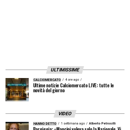
il
Porto
: per lui probabile panchina.
LA PLAYLIST DELLE NOSTRE TOP NEWS
ULTIMISSIME
4 ore ago
CALCIOMERCATO
Ultime notizie Calciomercato LIVE: tutte le
novità del giorno
VIDEO
1 settimana ago
Alberto Petrosilli
HANNO DETTO
Bargiggia: «Mancini voleva solo la Nazionale. Vi