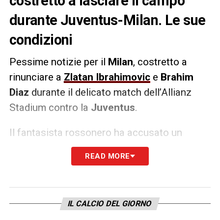
costretto a lasciare il campo
durante Juventus-Milan. Le sue
condizioni
Pessime notizie per il
Milan
, costretto a
rinunciare a
Zlatan Ibrahimovic
e
Brahim
Diaz
durante il delicato match dell’Allianz
Stadium contro la
Juventus
.
Il fantasista rossonero ha accusato un
fastidio muscolare e ha preferito lasciare il
READ MORE
campo. Al suo posto, al 70′ della ripresa, è
entrato
Rade Krunic
. Previsti accertamenti
clinici nelle prossime ore per Brahim Diaz.
IL CALCIO DEL GIORNO