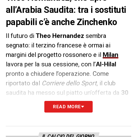
all’Arabia Saudita: tra i sostituti
papabili c’è anche Zinchenko
Il futuro di
Theo Hernandez
sembra
segnato: il terzino francese è ormai ai
margini del progetto rossonero e il
Milan
lavora per la sua cessione, con l’
Al-Hilal
pronto a chiudere l’operazione. Come
riportato dal
Corriere dello Sport
, il club
saudita ha messo sul piatto un’offerta da
30
milioni di euro più bonus
, mentre al
READ MORE
giocatore spetterebbe un
maxi ingaggio da
oltre 15 milioni a stagione
. Il sì definitivo
dell’ex Real Madrid non è ancora arrivato, ma
IL CALCIO DEL GIORNO