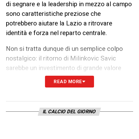
di segnare e la leadership in mezzo al campo
sono caratteristiche preziose che
potrebbero aiutare la Lazio a ritrovare
identità e forza nel reparto centrale.
Non si tratta dunque di un semplice colpo
nostalgico: il ritorno di Milinkovic Savic
sarebbe un investimento di grande valore
tecnico e strategico. In un mercato dove le
READ MORE
occasioni a parametro zero sono rare, la
possibilità di riportare a casa un giocatore di
tale calibro rappresenta un’opportunità da
IL CALCIO DEL GIORNO
non sottovalutare per Lotito e Fabiani.
La prossima estate sarà decisiva per capire