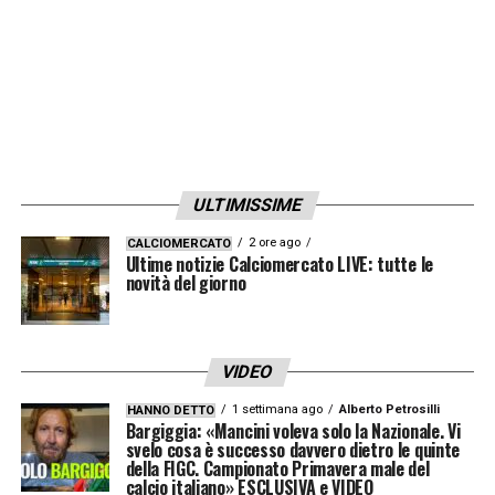
se il sogno
Milinkovic Savic-Lazio
potrà
concretizzarsi. Molto dipenderà dalla
volontà del giocatore, dalle strategie
societarie e dalla situazione economica del
club saudita.
Quel che è certo, però, è che
questa storia non è ancora finita e
ULTIMISSIME
potrebbe presto vivere un nuovo,
emozionante capitolo.
2 ore ago
CALCIOMERCATO
Ultime notizie Calciomercato LIVE: tutte le
novità del giorno
LA PLAYLIST DELLE NOSTRE TOP NEWS
VIDEO
1 settimana ago
Alberto Petrosilli
HANNO DETTO
Bargiggia: «Mancini voleva solo la Nazionale. Vi
svelo cosa è successo davvero dietro le quinte
della FIGC. Campionato Primavera male del
calcio italiano» ESCLUSIVA e VIDEO