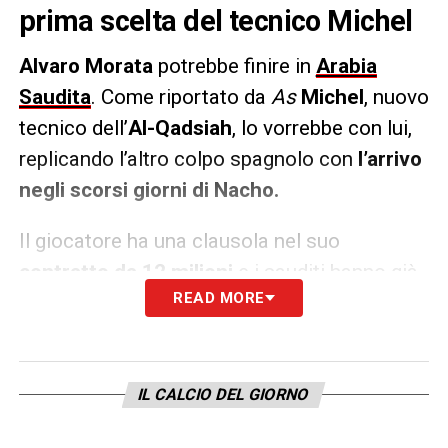
prima scelta del tecnico Michel
Alvaro Morata
potrebbe finire in
Arabia
Saudita
. Come riportato da
As
Michel
, nuovo
tecnico dell’
Al-Qadsiah
, lo vorrebbe con lui,
replicando l’altro colpo spagnolo con
l’arrivo
negli scorsi giorni di Nacho.
Il giocatore ha una clausola nel suo
contratto da 12 milioni
e i sauditi hanno già
READ MORE
presentato la
prima offerta
all’attaccante
spagnolo.
LA PLAYLIST DELLE NOSTRE TOP NEWS
IL CALCIO DEL GIORNO