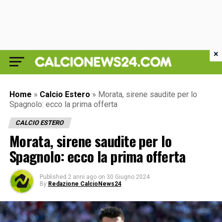
×
Home
»
Calcio Estero
»
Morata, sirene saudite per lo
Spagnolo: ecco la prima offerta
CALCIO ESTERO
Morata, sirene saudite per lo
Spagnolo: ecco la prima offerta
Published
2 anni ago
on
30 Giugno 2024
By
Redazione CalcioNews24