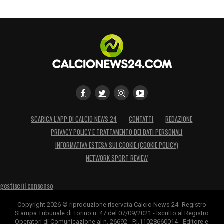
SCARICA L’APP DI CALCIO NEWS 24
CONTATTI
REDAZIONE
PRIVACY POLICY E TRATTAMENTO DEI DATI PERSONALI
INFORMATIVA ESTESA SUI COOKIE (COOKIE POLICY)
NETWORK SPORT REVIEW
gestisci il consenso
Copyright 2026 © riproduzione riservata Calcio News 24 -Registro
Stampa Tribunale di Torino n. 47 del 07/09/2021 - Iscritto al Registro
Operatori di Comunicazione al n. 26692 - P.I.11028660014 - Editore e